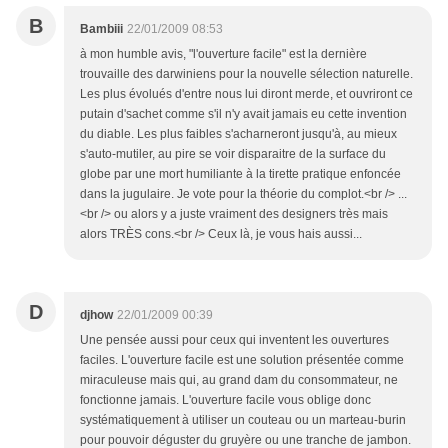
B
Bambiii
22/01/2009 08:53
à mon humble avis, "l'ouverture facile" est la dernière
trouvaille des darwiniens pour la nouvelle sélection naturelle.
Les plus évolués d'entre nous lui diront merde, et ouvriront ce
putain d'sachet comme s'il n'y avait jamais eu cette invention
du diable. Les plus faibles s'acharneront jusqu'à, au mieux
s'auto-mutiler, au pire se voir disparaitre de la surface du
globe par une mort humiliante à la tirette pratique enfoncée
dans la jugulaire. Je vote pour la théorie du complot.<br /> ...
<br /> ou alors y a juste vraiment des designers très mais
alors TRÈS cons.<br /> Ceux là, je vous hais aussi...
D
djhow
22/01/2009 00:39
Une pensée aussi pour ceux qui inventent les ouvertures
faciles. L'ouverture facile est une solution présentée comme
miraculeuse mais qui, au grand dam du consommateur, ne
fonctionne jamais. L'ouverture facile vous oblige donc
systématiquement à utiliser un couteau ou un marteau-burin
pour pouvoir déguster du gruyère ou une tranche de jambon.