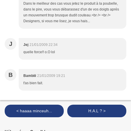
Dans le meilleur des cas vous jetez le produit à la poubelle,
dans le pire, vous vous débarassez d'un de vos doigts aprés
un mouvement trop brusque dudit couteau.<br /> <br />
Designers, si vous me lisez, je vous hais...
J
Jej
21/01/2009 22:34
quelle force!! o.O lol
B
Bambiii
21/01/2009 19:21
t'as bien fait.
< haaaa minceuh...
H.A.L ? >