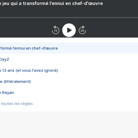
e jeu qui a transformé l’ennui en chef-d’œuvre
nsformé l’ennui en chef-d’œuvre
 DayZ
 a 13 ans (et vous l'avez ignoré)
e (littéralement)
im Rayan
 toutes les règles
s les jeux vidéo
us choquant de Rockstar ? - Le scandale BULLY
e plus moche de Steam