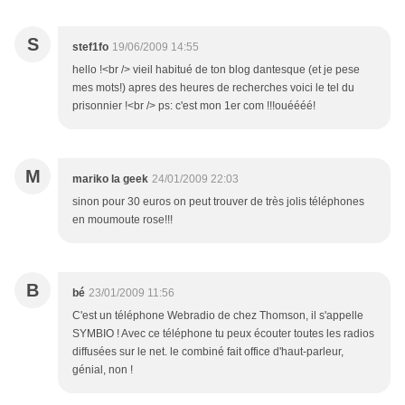
S
stef1fo
19/06/2009 14:55
hello !<br /> vieil habitué de ton blog dantesque (et je pese
mes mots!) apres des heures de recherches voici le tel du
prisonnier !<br /> ps: c'est mon 1er com !!!ouéééé!
M
mariko la geek
24/01/2009 22:03
sinon pour 30 euros on peut trouver de très jolis téléphones
en moumoute rose!!!
B
bé
23/01/2009 11:56
C'est un téléphone Webradio de chez Thomson, il s'appelle
SYMBIO ! Avec ce téléphone tu peux écouter toutes les radios
diffusées sur le net. le combiné fait office d'haut-parleur,
génial, non !