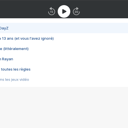
 DayZ
 a 13 ans (et vous l'avez ignoré)
e (littéralement)
im Rayan
 toutes les règles
s les jeux vidéo
us choquant de Rockstar ? - Le scandale BULLY
e plus moche de Steam
du RÊVE tourne au CAUCHEMAR
pendant 8 heures