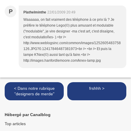
P
Plathelminthe
22/01/2009 20:49
Waaaaaa, on fait vraiment des téléphone à ce prix là ? Je
préfère le téléphone Lego(©) plus amusant et modulable
("modulable", je vire designer -ma c'est art, c'est disaïgne,
c'est modulatioñes- ).<br />
http://www.weblogsinc.com/common/images/1252605483758
126.JPG?0.12417846487381973<br /> <br /> Et puis la
lampe K'Nex(©) aussi tant qu'à faire.<br />
http://images.hanfordlemoore.com/knex-lamp.jpg
< Dans notre rubrique
frshhh >
"designers de merde"
Hébergé par Canalblog
Top articles