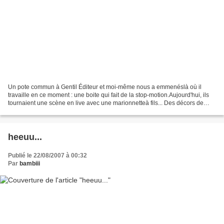
Un pote commun à Gentil Éditeur et moi-même nous a emmenéslà où il
travaille en ce moment : une boite qui fait de la stop-motion.Aujourd'hui, ils
tournaient une scène en live avec une marionnetteà fils... Des décors de
dingue, des tissus, des objets,...
heeuu...
Publié le 22/08/2007 à 00:32
Par
bambiii