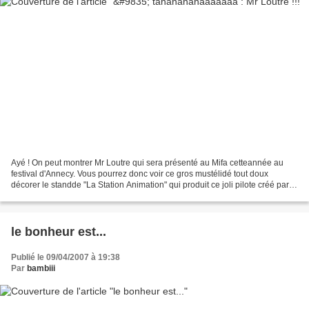
Ayé ! On peut montrer Mr Loutre qui sera présenté au Mifa cetteannée au
festival d'Annecy. Vous pourrez donc voir ce gros mustélidé tout doux
décorer le standde "La Station Animation" qui produit ce joli pilote créé par
Marguerite Sauvage et Ahmidou Lyazidi....
le bonheur est...
Publié le 09/04/2007 à 19:38
Par
bambiii