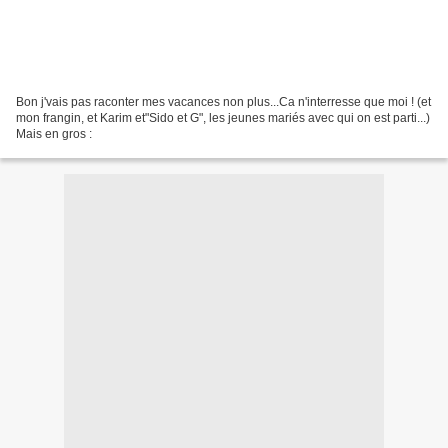
Bon j'vais pas raconter mes vacances non plus...Ca n'interresse que moi ! (et
mon frangin, et Karim et"Sido et G", les jeunes mariés avec qui on est parti...)
Mais en gros :