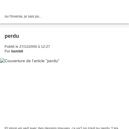
ou l'inverse, je sais pu...
perdu
Publié le 27/12/2006 à 12:27
Par
bambiii
Et sinon en vert avec des dessins mauves, ca va? on n'est pu perdu ? Ha