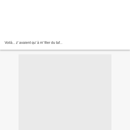
Voilà... z' avaient qu' à m' filer du taf...