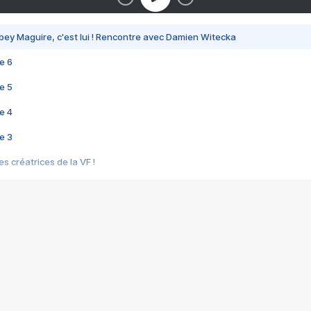
bey Maguire, c'est lui ! Rencontre avec Damien Witecka
e 6
e 5
e 4
e 3
s créatrices de la VF !
e 2
e 1
e Mektoub My Love arrive enfin ! Rencontre avec Shaïn Boumedine et Sal
i : après Toni en famille
elle réalise le bouleversant Dites lui que je l'aime