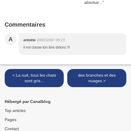
Commentaires
A
antoine
20/02/2007 09:23
il est classe ton âne didonc !!!
< La nuit, tous les chats
des branches et des
sont gris...
nuages >
Hébergé par Canalblog
Top articles
Pages
Contact