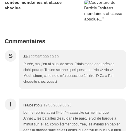
soirées mondaines et classe
absolue...
Commentaires
S
Sisi
22/06/2009 10:19
Purée, moi j'en ai plus, de scan. J'dois mendier auprès de
chéri pour qu'il m'en scanne quelques uns --'<br /> <br />
Meuh sinon, cette note m'a beaucoup fait rire :D Ca a l'air
chouette chez vous :)
I
Isa/bestiol2
19/06/2009 08:23
bonne reprise aussi !!!<br /> raaaa cke ça me manque
Annecy, les batailles d'eau dans le parc, le vol de barque à
minuit sur le lac, complètement bourrée, les avions en papier
dans la grande salle et les Lapins, qui ont vu le jour il y a bien