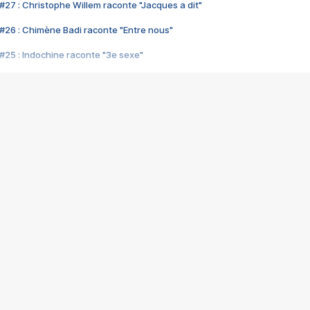
#27 : Christophe Willem raconte "Jacques a dit"
#26 : Chimène Badi raconte "Entre nous"
#25 : Indochine raconte "3e sexe"
#24 : Zaho raconte "C'est chelou"
#23 : Patrick Bruel raconte "Au café des délices"
#22 : Kyo raconte "Le chemin"
#21 : Nolwenn Leroy raconte "Cassé"
#20 : Patrick Hernandez raconte "Born to be alive"
#19 : Lorie raconte "Près de moi"
#18 : Michael Jones raconte "A nos actes manqués" (avec Jean-Jacque
#17 : Khaled raconte "Aïcha"
#16 : Corneille raconte "Parce qu'on vient de loin"
#15 : Indochine raconte "L'aventurier"