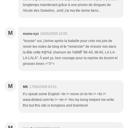
longtemps maintenant grâce à une promo de dingues de
l'école des Gobelins...sniif, j'ai ma tite larme tiens...
M
manu-xyz
18/06/2009 10:05
*tousse* oui, j'arrive après la bataille pour crier ma joie de
revoir tes notes de blog et te "remercier" de m'avoir mis dans
la tête cette #@%£ chanson de %$#Ǿ "Mi-Aô, Mi Aô, LA-LA-
LA-LALA". À part ça, bon courage pour la reprise du boulot et
grosses bises =^3^=
M
MK
17/06/2009 03:51
If u speak some English <br /> move on to<br /> <br />
www.dlisted.com<br /> <br /> Yes my bong helped me write
this but this site is bongless and brainless!
M