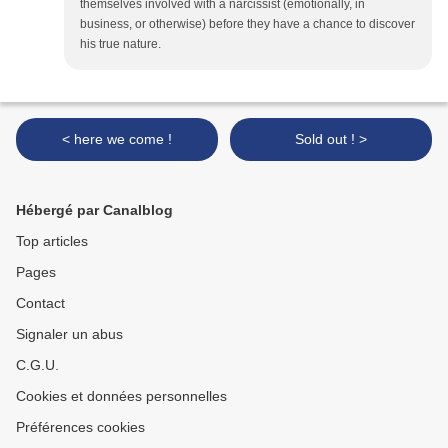
themselves involved with a narcissist (emotionally, in
business, or otherwise) before they have a chance to discover
his true nature.
< here we come !
Sold out ! >
Hébergé par Canalblog
Top articles
Pages
Contact
Signaler un abus
C.G.U.
Cookies et données personnelles
Préférences cookies