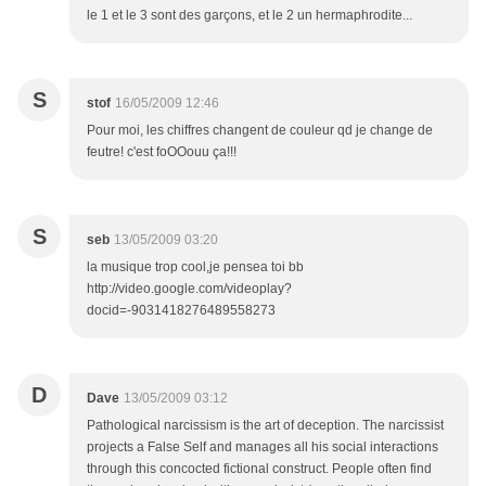
le 1 et le 3 sont des garçons, et le 2 un hermaphrodite...
S
stof
16/05/2009 12:46
Pour moi, les chiffres changent de couleur qd je change de
feutre! c'est foOOouu ça!!!
S
seb
13/05/2009 03:20
la musique trop cool,je pensea toi bb
http://video.google.com/videoplay?
docid=-9031418276489558273
D
Dave
13/05/2009 03:12
Pathological narcissism is the art of deception. The narcissist
projects a False Self and manages all his social interactions
through this concocted fictional construct. People often find