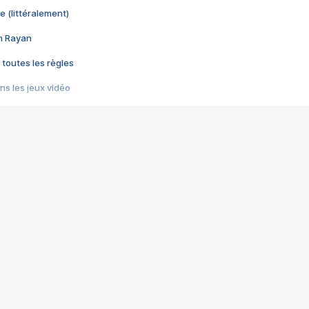
e (littéralement)
im Rayan
 toutes les règles
s les jeux vidéo
us choquant de Rockstar ? - Le scandale BULLY
e plus moche de Steam
du RÊVE tourne au CAUCHEMAR
pendant 8 heures
it… à tort
umiliés par un jeu vidéo
ire - Final Fantasy 8
ti un empire - Age of Empires