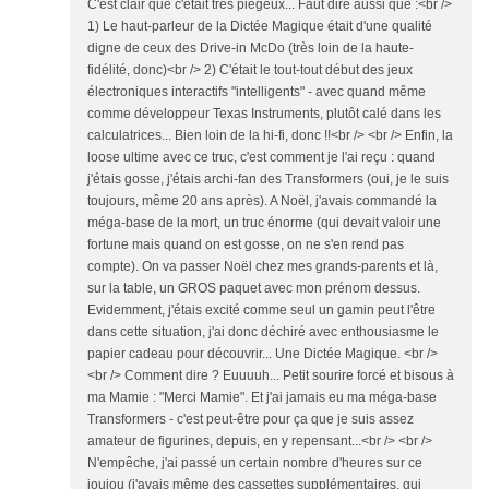
C'est clair que c'était très piégeux... Faut dire aussi que :<br />
1) Le haut-parleur de la Dictée Magique était d'une qualité
digne de ceux des Drive-in McDo (très loin de la haute-
fidélité, donc)<br /> 2) C'était le tout-tout début des jeux
électroniques interactifs "intelligents" - avec quand même
comme développeur Texas Instruments, plutôt calé dans les
calculatrices... Bien loin de la hi-fi, donc !!<br /> <br /> Enfin, la
loose ultime avec ce truc, c'est comment je l'ai reçu : quand
j'étais gosse, j'étais archi-fan des Transformers (oui, je le suis
toujours, même 20 ans après). A Noël, j'avais commandé la
méga-base de la mort, un truc énorme (qui devait valoir une
fortune mais quand on est gosse, on ne s'en rend pas
compte). On va passer Noël chez mes grands-parents et là,
sur la table, un GROS paquet avec mon prénom dessus.
Evidemment, j'étais excité comme seul un gamin peut l'être
dans cette situation, j'ai donc déchiré avec enthousiasme le
papier cadeau pour découvrir... Une Dictée Magique. <br />
<br /> Comment dire ? Euuuuh... Petit sourire forcé et bisous à
ma Mamie : "Merci Mamie". Et j'ai jamais eu ma méga-base
Transformers - c'est peut-être pour ça que je suis assez
amateur de figurines, depuis, en y repensant...<br /> <br />
N'empêche, j'ai passé un certain nombre d'heures sur ce
joujou (j'avais même des cassettes supplémentaires, qui