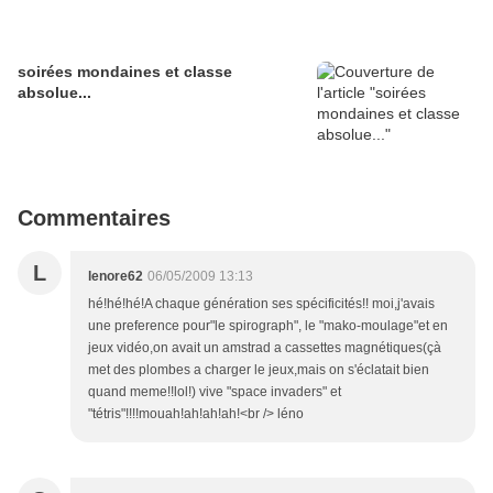
soirées mondaines et classe
absolue...
Commentaires
L
lenore62
06/05/2009 13:13
hé!hé!hé!A chaque génération ses spécificités!! moi,j'avais
une preference pour"le spirograph", le "mako-moulage"et en
jeux vidéo,on avait un amstrad a cassettes magnétiques(çà
met des plombes a charger le jeux,mais on s'éclatait bien
quand meme!!lol!) vive "space invaders" et
"tétris"!!!!mouah!ah!ah!ah!<br /> léno