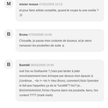
M
mister mouse
07/03/2009 10:13
et pour faire artiste complète, quand te coupe tu une oreille ?
:D
B
Bruno
07/03/2009 10:09
Chouette, je passe mon costume de boueux, et je viens
ramasser les poubelles de suite :p
B
Bambiii
06/03/2009 19:46
oué t'as vu Guillaume ? j'vais pas tarder à jeter
nonchalamment mon écharpe par dessus mon épaule si
j'continue... <br /> <br /> Heu Bruno, comment j'dois l'prendre
le fait que t'appelles ça de la "lucidité"? hin? je...
BAAAHAAHAAA J'm'en r'tourne dans ma poubelle, tiens, t'es
content ???? (niark niark)