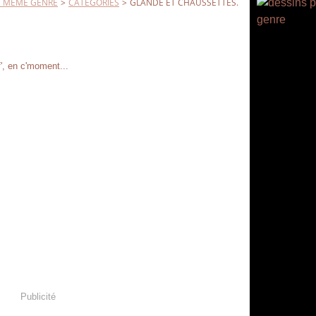
L' MEME GENRE
>
CATEGORIES
>
GLANDE ET CHAUSSETTES.
f', en c'moment...
Publicité