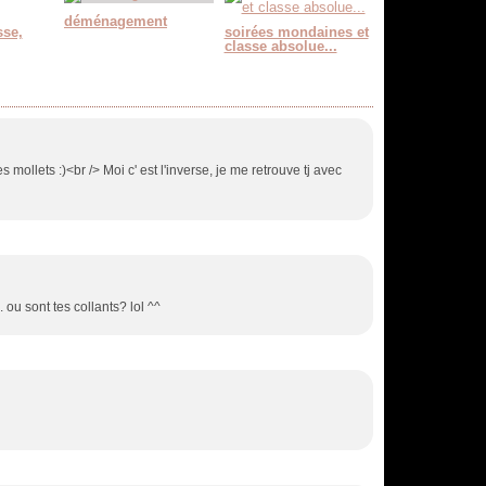
déménagement
sse,
soirées mondaines et
classe absolue...
s mollets :)<br /> Moi c' est l'inverse, je me retrouve tj avec
. ou sont tes collants? lol ^^