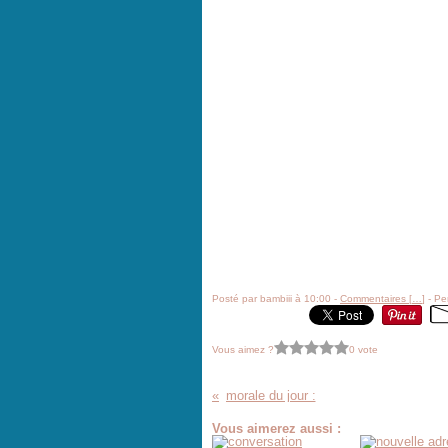
Posté par bambiii à 10:00 -
Commentaires [
…
]
- Pe
Vous aimez ?
0 vote
morale du jour :
Vous aimerez aussi :