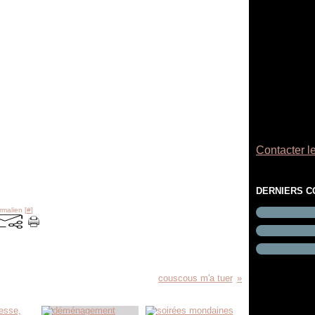
Contacter le
DERNIERS 
rmalien [
#
]
couscous m'a tuer