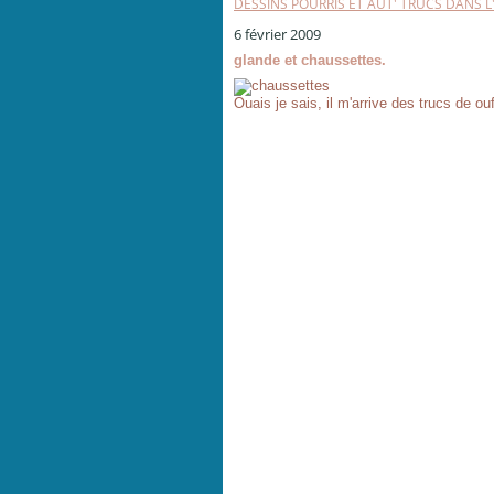
DESSINS POURRIS ET AUT' TRUCS DANS 
6 février 2009
glande et chaussettes.
Ouais je sais, il m'arrive des trucs de ou