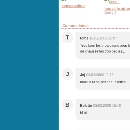
conversation
nouvelle adre
donc !
Commentaires
T
tomz
10/02/2009 16:07
Trop bien les protections pour le
de chaussettes trop petites...
J
Jej
09/02/2009 11:12
mais si tu as ses chaussettes ....
B
Belette
08/02/2009 16:48
hi hi