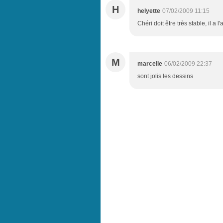
H
helyette
07/02/2009 11:15
Chéri doit être très stable, il a l
M
marcelle
06/02/2009 22:37
sont jolis les dessins