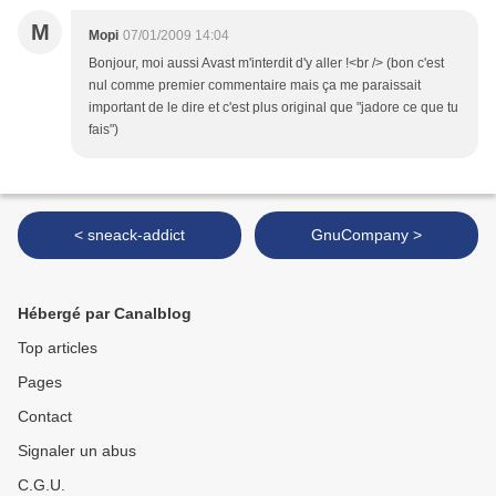
M
Mopi
07/01/2009 14:04
Bonjour, moi aussi Avast m'interdit d'y aller !<br /> (bon c'est
nul comme premier commentaire mais ça me paraissait
important de le dire et c'est plus original que "jadore ce que tu
fais")
< sneack-addict
GnuCompany >
Hébergé par Canalblog
Top articles
Pages
Contact
Signaler un abus
C.G.U.