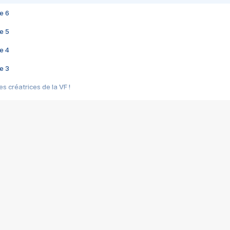
e 6
e 5
e 4
e 3
s créatrices de la VF !
e 2
e 1
e Mektoub My Love arrive enfin ! Rencontre avec Shaïn Boumedine et Sal
i : après Toni en famille
elle réalise le bouleversant Dites lui que je l'aime
ais ! Rencontre autour de Vie privée de Rebecca Zlotowski
 de Marguerite, Grave... Rencontre avec Ella Rumpf