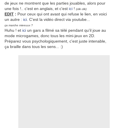
de jeux ne montrent que les parties jouables, alors pour
une fois !.. c'est en anglais, et c'est
!
ici
(clik clik)
EDIT
:
Pour ceux qui ont avast qui refuse le lien, en voici
un autre :
ici
. C'est la vidéo direct via youtube...
ça marche mieeuux ?
Huhu ! et
ici
un gars a filmé sa télé pendant qu'il joue au
mode microgames, donc tous les mini-jeux en 2D.
Préparez vous psychologiquement, c'est juste intenable,
ça braille dans tous les sens... :)