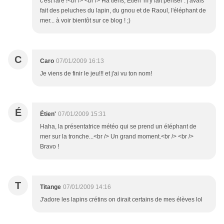
c'est rare !<br /> <br /> Ha tiens, Étien' m'y fait penser : j'avais
fait des peluches du lapin, du gnou et de Raoul, l'éléphant de
mer... à voir bientôt sur ce blog ! ;)
C
Caro
07/01/2009 16:13
Je viens de finir le jeu!!! et j'ai vu ton nom!
É
Étien'
07/01/2009 15:31
Haha, la présentatrice météo qui se prend un éléphant de
mer sur la tronche...<br /> Un grand moment.<br /> <br />
Bravo !
T
Titange
07/01/2009 14:16
J'adore les lapins crétins on dirait certains de mes élèves lol