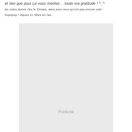
et rien que pour ça vous méritez... toute ma gratitude ! ^_^
les votes seront clos le 31mars, alors pour ceux qu'ont pas encore voté :
hopopop ! cliquez
ici
, têtes en l'air...
Publicité