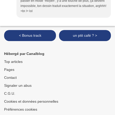
passer en mode "moyen", y a une touche de plus, ça devient
impossible, ton dessin traduit exactement la situation, arghhh!
<br /> lol
< Bonus track
un ptit café ? >
Hébergé par Canalblog
Top articles
Pages
Contact
Signaler un abus
C.G.U.
Cookies et données personnelles
Préférences cookies