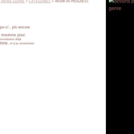
L' MEME GENRE
>
CATEGORIES
>
WORK IN PROGRESS
s-ci , pis encore
s moutons pour
nnaissent déjà
terai,
ni si je ressortirais