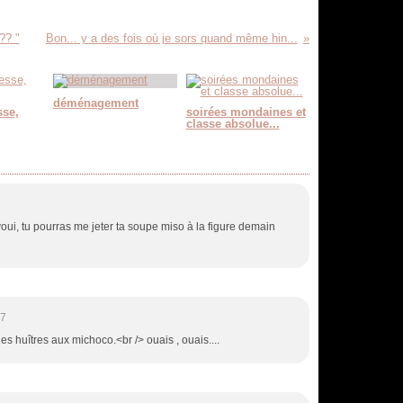
?? "
Bon... y a des fois où je sors quand même hin...
déménagement
sse,
soirées mondaines et
classe absolue...
 voui, tu pourras me jeter ta soupe miso à la figure demain
47
les huîtres aux michoco.<br /> ouais , ouais....