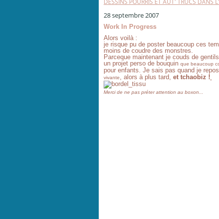
DESSINS POURRIS ET AUT' TRUCS DANS 
28 septembre 2007
Work In Progress
Alors voilà :
je risque pu de poster beaucoup ces temp
moins de coudre des monstres.
Parceque maintenant je couds de gentil
un projet perso de bouquin
que beaucoup co
pour enfants. Je sais pas quand je repos
, alors à plus tard,
et tchaobiz !
vivante
Merci de ne pas préter attention au boxon...