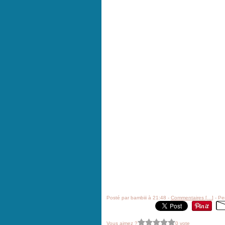
Posté par bambiii à 21:48 -
Commentaires [
…
]
- Pe
Vous aimez ?
0 vote