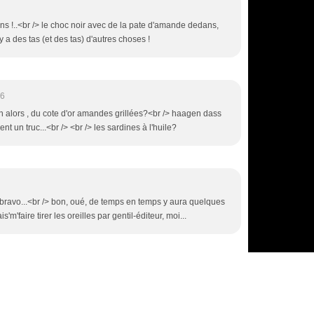
iens !..<br /> le choc noir avec de la pate d'amande dedans,
y a des tas (et des tas) d'autres choses !
26
bon alors , du cote d'or amandes grillées?<br /> haagen dass
nt un truc...<br /> <br /> les sardines à l'huile?
a bravo...<br /> bon, oué, de temps en temps y aura quelques
vais'm'faire tirer les oreilles par gentil-éditeur, moi...