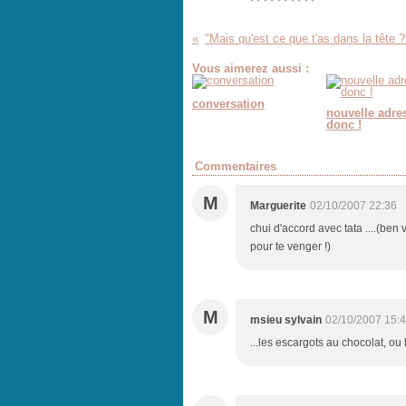
"Mais qu'est ce que t'as dans la tête ?
Vous aimerez aussi :
conversation
nouvelle adre
donc !
Commentaires
M
Marguerite
02/10/2007 22:36
chui d'accord avec tata ....(ben
pour te venger !)
M
msieu sylvain
02/10/2007 15:
...les escargots au chocolat, ou 