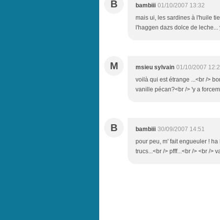
B
bambiii
01/10/2007 13:32
mais ui, les sardines à l'huile t
l'haggen dazs dolce de leche... 
M
msieu sylvain
01/10/2007 12:
voilà qui est étrange ...<br /> 
vanille pécan?<br /> 'y a forceme
B
bambiii
30/09/2007 14:51
pour peu, m' fait engueuler ! h
trucs...<br /> pfff...<br /> <br /> 