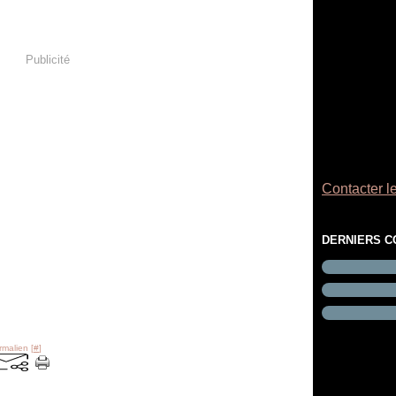
Publicité
Contacter le
DERNIERS 
rmalien [
#
]