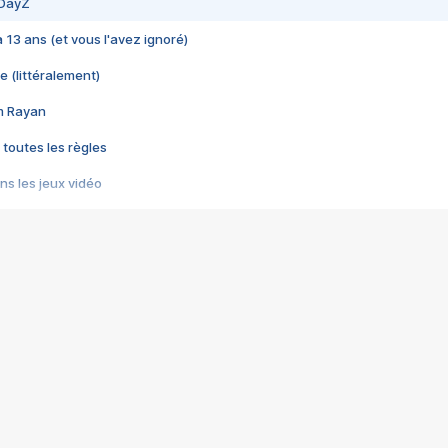
 DayZ
 a 13 ans (et vous l'avez ignoré)
e (littéralement)
im Rayan
 toutes les règles
s les jeux vidéo
us choquant de Rockstar ? - Le scandale BULLY
e plus moche de Steam
du RÊVE tourne au CAUCHEMAR
pendant 8 heures
it… à tort
umiliés par un jeu vidéo
ire - Final Fantasy 8