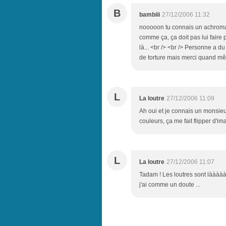
B
bambiii
27/12/2006 11:32
nooooon tu connais un achromati
comme ça, ça doit pas lui faire
là... <br /> <br /> Personne a d
de torture mais merci quand mê
L
La loutre
27/12/2006 11:09
Ah oui et je connais un monsieu
couleurs, ça me fait flipper d'im
L
La loutre
27/12/2006 11:07
Tadam ! Les loutres sont làààààà
j'ai comme un doute ...