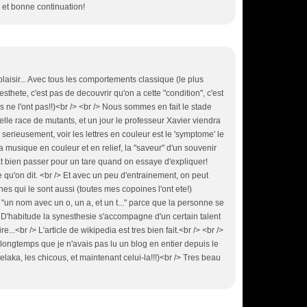
, et bonne continuation!
plaisir... Avec tous les comportements classique (le plus
sthete, c'est pas de decouvrir qu'on a cette "condition", c'est
 ne l'ont pas!!)<br /> <br /> Nous sommes en fait le stade
elle race de mutants, et un jour le professeur Xavier viendra
 serieusement, voir les lettres en couleur est le 'symptome' le
la musique en couleur et en relief, la "saveur" d'un souvenir
 Et bien passer pour un tare quand on essaye d'expliquer!
 ce qu'on dit. <br /> Et avec un peu d'entrainement, on peut
nes qui le sont aussi (toutes mes copoines l'ont ete!)
"un nom avec un o, un a, et un t..." parce que la personne se
 D'habitude la synesthesie s'accompagne d'un certain talent
...<br /> L'article de wikipedia est tres bien fait.<br /> <br />
t longtemps que je n'avais pas lu un blog en entier depuis le
Melaka, les chicous, et maintenant celui-la!!!)<br /> Tres beau