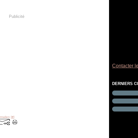
Publicité
Contacter le
DERNIERS 
rmalien [
#
]