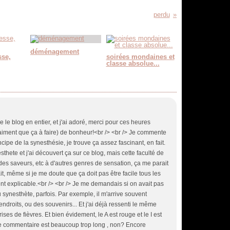
perdu
déménagement
sse,
soirées mondaines et
classe absolue...
e le blog en entier, et j'ai adoré, merci pour ces heures
vraiment que ça à faire) de bonheur!<br /> <br /> Je commente
cipe de la synesthésie, je trouve ça assez fascinant, en fait.
hete et j'ai découvert ça sur ce blog, mais cette faculté de
des saveurs, etc à d'autres genres de sensation, ça me parait
t, même si je me doute que ça doit pas être facile tous les
ment explicable.<br /> <br /> Je me demandais si on avait pas
ynesthète, parfois. Par exemple, il m'arrive souvent
droits, ou des souvenirs... Et j'ai déjà ressenti le même
es de fièvres. Et bien évidement, le A est rouge et le I est
 ce commentaire est beaucoup trop long , non? Encore