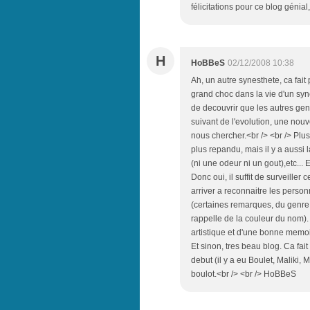
félicitations pour ce blog génial
H
HoBBeS
02/12/2008 10:38
Ah, un autre synesthete, ca fait 
grand choc dans la vie d'un syne
de decouvrir que les autres gens
suivant de l'evolution, une nouv
nous chercher.<br /> <br /> Plus
plus repandu, mais il y a aussi 
(ni une odeur ni un gout),etc...
Donc oui, il suffit de surveiller
arriver a reconnaitre les person
(certaines remarques, du genre 
rappelle de la couleur du nom).
artistique et d'une bonne memoire
Et sinon, tres beau blog. Ca fai
debut (il y a eu Boulet, Maliki, 
boulot.<br /> <br /> HoBBeS