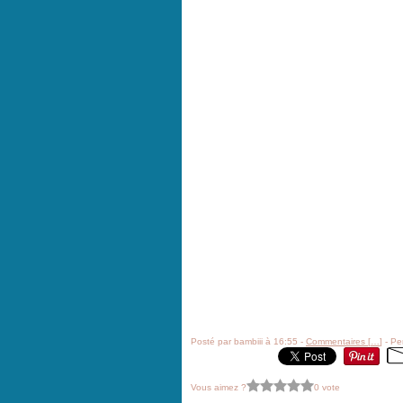
Posté par bambiii à 16:55 -
Commentaires [
…
]
- Pe
Vous aimez ?
0 vote