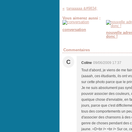
tanaaaaa &#9834;
Vous aimerez aussi :
conversation
nouvelle adre
donc !
Commentaires
C
Coline
09/06/2009 17:37
Tout d'abord, je viens de me fair
(aaaah, ces étudiants, ils ont 
sur cette photo parce que le prin
Je ne suis absolument pas synèst
pouvoir associer des couleurs, 
quelque chose d'enviable, en fai
jours, parce que c'est difficile
tous des comportements un peu s
d'associer des chansons à des en
genre de choses pendant des cris
jaune. =D<br /> <br /> Sur ce,