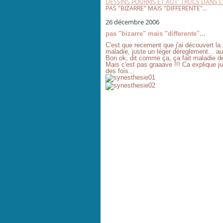
DESSINS POURRIS ET AUT' TRUCS DANS 
PAS "BIZARRE" MAIS "DIFFERENTE"...
26 décembre 2006
pas "bizarre" mais "differente"...
C'est que recement que j'ai découvert la
maladie, juste un léger déreglement... au.
Bon ok, dit comme ça, ça fait maladie de
Mais c'est pas graaave !!! Ca explique j
des fois...