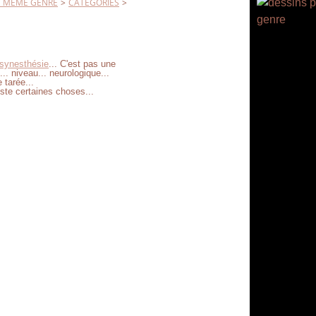
L' MEME GENRE
>
CATEGORIES
>
synesthésie
... C'est pas une
.. niveau... neurologique...
 tarée...
uste certaines choses...