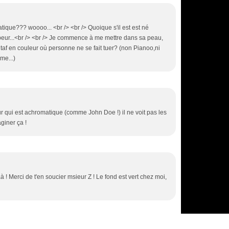
que??? woooo... <br /> <br /> Quoique s'il est est né
 peur...<br /> <br /> Je commence à me mettre dans sa peau,
u taf en couleur où personne ne se fait tuer? (non Pianoo,ni
me...)
r qui est achromatique (comme John Doe !) il ne voit pas les
aginer ça !
 ! Merci de t'en soucier msieur Z ! Le fond est vert chez moi,